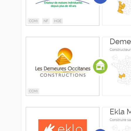
CCMI
NF
HQE
Demeu
Constructeur
CCMI
Ekla M
Construire s