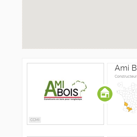
Ami B
Constructeur
CCMI