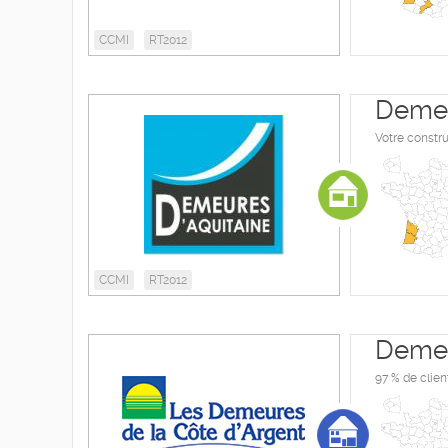
CCMI
RT2012
Demeu
Votre constr
CCMI
RT2012
Demeu
97 % de clien