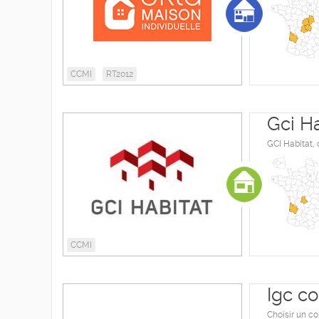
CCMI
RT2012
Gci Ha
GCI Habitat, 
CCMI
Igc co
Choisir un c