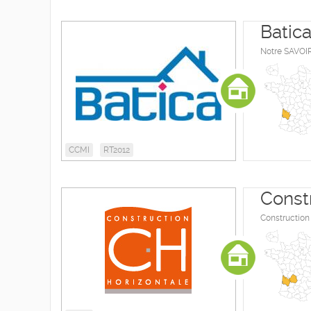
Batic
Notre SAVOIR
CCMI
RT2012
Const
Construction