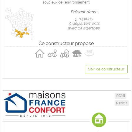
soucieux de l’environnement
Présent dans :
5 règions,
9 départements
avec 14 agences.
Ce constructeur propose
Voir ce constructeur
CCMI
RT2012