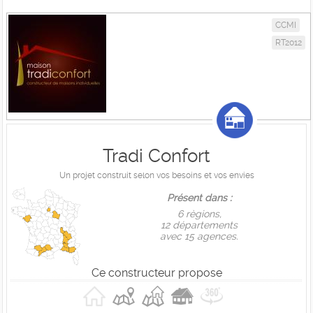
CCMI
RT2012
Tradi Confort
Un projet construit selon vos besoins et vos envies
Présent dans :
6 règions,
12 départements
avec 15 agences.
Ce constructeur propose