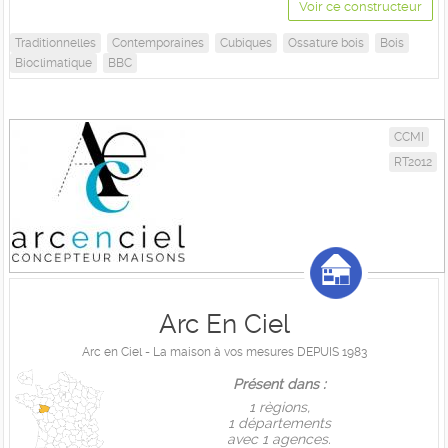
Voir ce constructeur
Traditionnelles
Contemporaines
Cubiques
Ossature bois
Bois
Bioclimatique
BBC
CCMI
RT2012
Arc En Ciel
Arc en Ciel - La maison à vos mesures DEPUIS 1983
Présent dans :
1 règions,
1 départements
avec 1 agences.