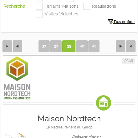
Recherche
Terrains+Maisons
Réalisations
Visites Virtuelles
Plus de filtre
37
38
39
40
41
CCMI
Maison Nordtech
Le Naturel revient au Galop
Présent dans :