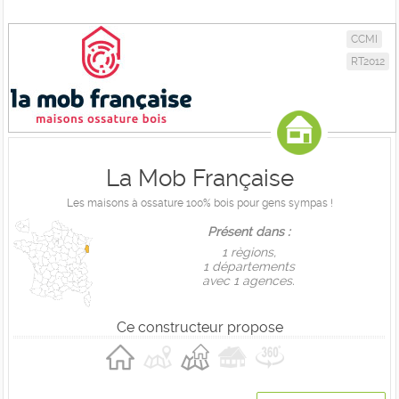
CCMI
RT2012
La Mob Française
Les maisons à ossature 100% bois pour gens sympas !
Présent dans :
1 règions,
1 départements
avec 1 agences.
Ce constructeur propose