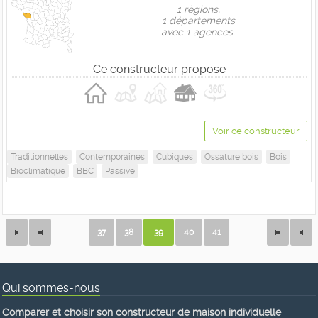
1 règions,
1 départements
avec 1 agences.
Ce constructeur propose
Voir ce constructeur
Traditionnelles
Contemporaines
Cubiques
Ossature bois
Bois
Bioclimatique
BBC
Passive
37
38
39
40
41
Qui sommes-nous
Comparer et choisir son constructeur de maison individuelle