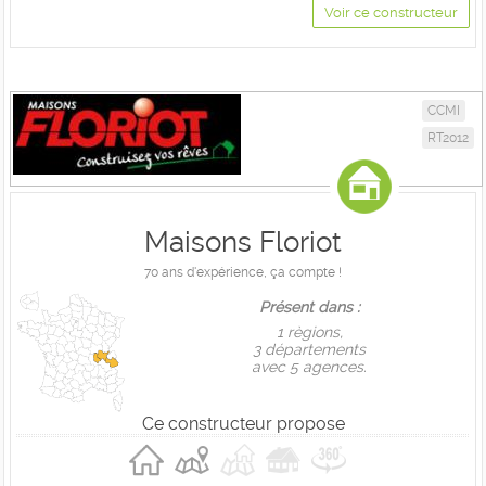
Voir ce constructeur
CCMI
RT2012
Maisons Floriot
70 ans d'expérience, ça compte !
Présent dans :
1 règions,
3 départements
avec 5 agences.
Ce constructeur propose