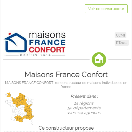
Voir ce constructeur
CCMI
RT2012
Maisons France Confort
MAISONS FRANCE CONFORT, 1er constructeur de maisons individuelles en
france
Présent dans :
14 règions,
52 départements
avec 114 agences.
Ce constructeur propose