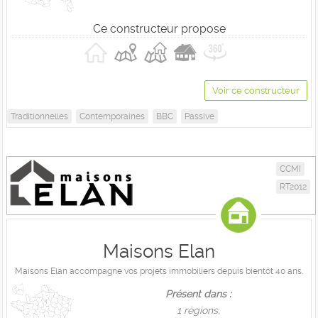
Ce constructeur propose
Voir ce constructeur
Traditionnelles
Contemporaines
BBC
Passive
CCMI
RT2012
Maisons Elan
Maisons Elan accompagne vos projets immobiliers depuis bientôt 40 ans.
Présent dans :
1 règions,