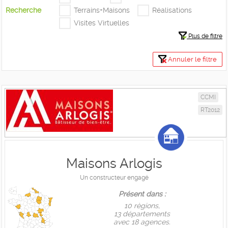
Recherche
Terrains+Maisons
Réalisations
Visites Virtuelles
Plus de filtre
Annuler le filtre
CCMI
RT2012
Maisons Arlogis
Un constructeur engagé
Présent dans :
10 règions,
13 départements
avec 18 agences.