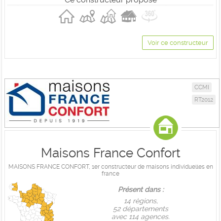
Voir ce constructeur
CCMI
RT2012
Maisons France Confort
MAISONS FRANCE CONFORT, 1er constructeur de maisons individuelles en
france
Présent dans :
14 règions,
52 départements
avec 114 agences.