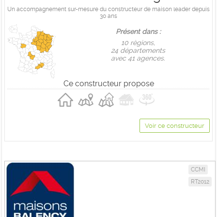
Un accompagnement sur-mesure du constructeur de maison leader depuis
30 ans
Présent dans :
10 règions,
24 départements
avec 41 agences.
Ce constructeur propose
Voir ce constructeur
CCMI
RT2012