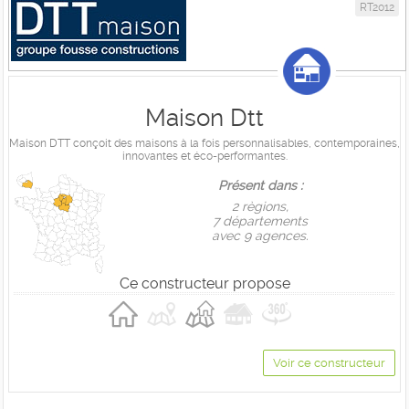
RT2012
Maison Dtt
Maison DTT conçoit des maisons à la fois personnalisables, contemporaines,
innovantes et éco-performantes.
Présent dans :
2 règions,
7 départements
avec 9 agences.
Ce constructeur propose
Voir ce constructeur