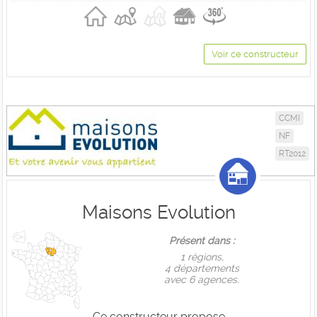
Voir ce constructeur
CCMI
NF
RT2012
Maisons Evolution
Présent dans :
1 règions,
4 départements
avec 6 agences.
Ce constructeur propose