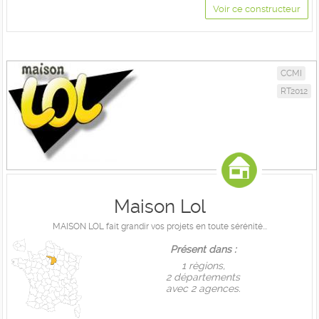
Voir ce constructeur
CCMI
RT2012
Maison Lol
MAISON LOL fait grandir vos projets en toute sérénité...
Présent dans :
1 règions,
2 départements
avec 2 agences.