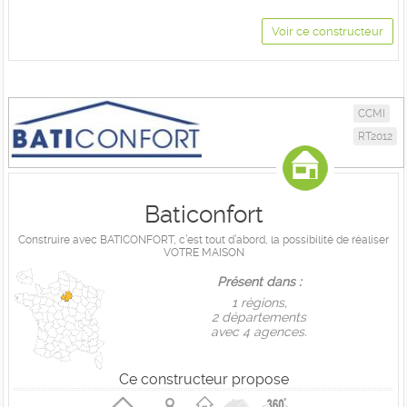
Voir ce constructeur
CCMI
RT2012
Baticonfort
Construire avec BATICONFORT, c’est tout d’abord, la possibilité de réaliser
VOTRE MAISON
Présent dans :
1 règions,
2 départements
avec 4 agences.
Ce constructeur propose