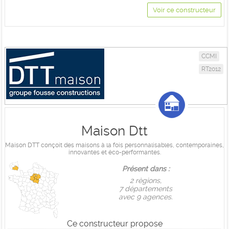
Voir ce constructeur
CCMI
RT2012
Maison Dtt
Maison DTT conçoit des maisons à la fois personnalisables, contemporaines,
innovantes et éco-performantes.
Présent dans :
2 règions,
7 départements
avec 9 agences.
Ce constructeur propose