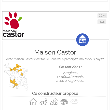
CCMI
HQE
Maison Castor
Avec Maison Castor c’est facile : Plus vous participez, moins vous payez
Présent dans :
9 règions,
17 départements
avec 23 agences.
Ce constructeur propose