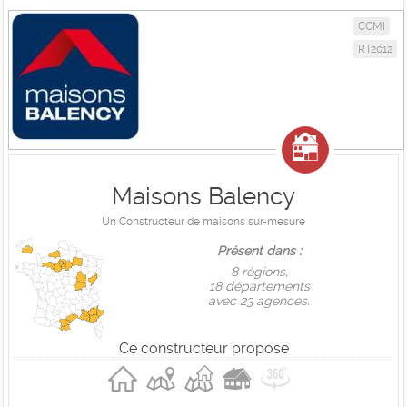
CCMI
RT2012
Maisons Balency
Un Constructeur de maisons sur-mesure
Présent dans :
8 règions,
18 départements
avec 23 agences.
Ce constructeur propose