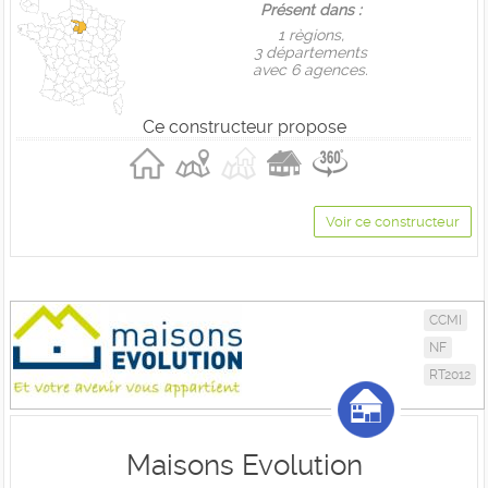
Présent dans :
1 règions,
3 départements
avec 6 agences.
Ce constructeur propose
Voir ce constructeur
CCMI
NF
RT2012
Maisons Evolution