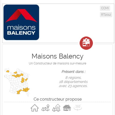
CCMI
RT2012
Maisons Balency
Un Constructeur de maisons sur-mesure
Présent dans :
8 règions,
18 départements
avec 23 agences.
Ce constructeur propose