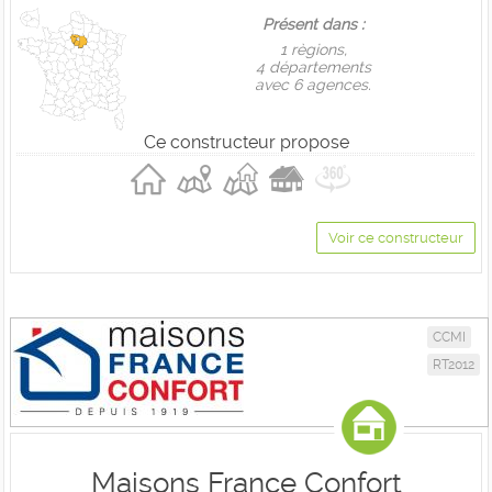
Présent dans :
1 règions,
4 départements
avec 6 agences.
Ce constructeur propose
Voir ce constructeur
CCMI
RT2012
Maisons France Confort