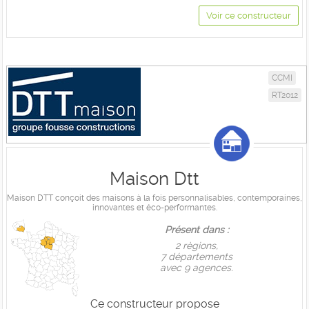
Voir ce constructeur
CCMI
RT2012
Maison Dtt
Maison DTT conçoit des maisons à la fois personnalisables, contemporaines,
innovantes et éco-performantes.
Présent dans :
2 règions,
7 départements
avec 9 agences.
Ce constructeur propose