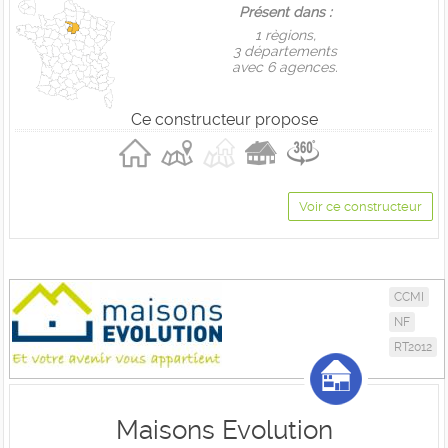
Présent dans :
1 règions,
3 départements
avec 6 agences.
Ce constructeur propose
Voir ce constructeur
CCMI
NF
RT2012
Maisons Evolution