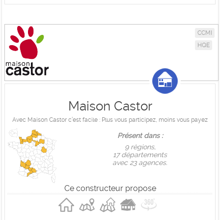
CCMI
HQE
Maison Castor
Avec Maison Castor c’est facile : Plus vous participez, moins vous payez
Présent dans :
9 règions,
17 départements
avec 23 agences.
Ce constructeur propose