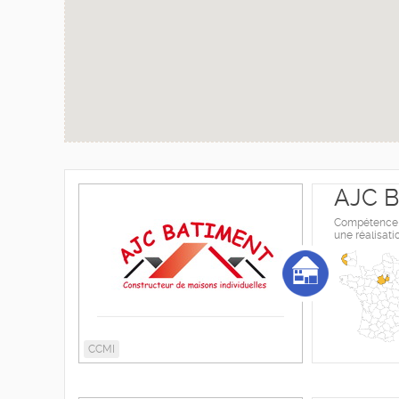
AJC B
Compétence, s
une réalisati
CCMI