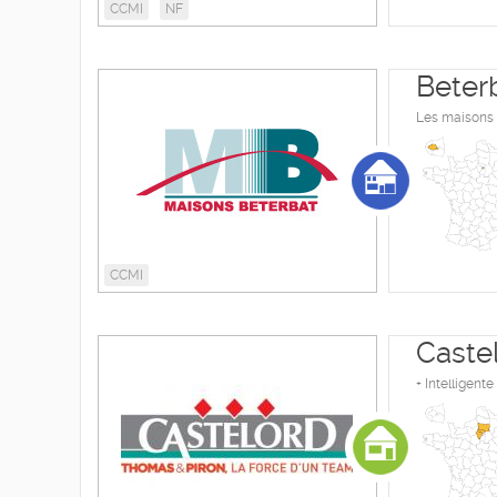
CCMI
NF
Beter
Les maisons o
CCMI
Caste
+ Intelligent