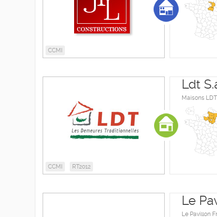
CCMI
Ldt S.
Maisons LDT 
CCMI
RT2012
Le Pav
Le Pavillon F