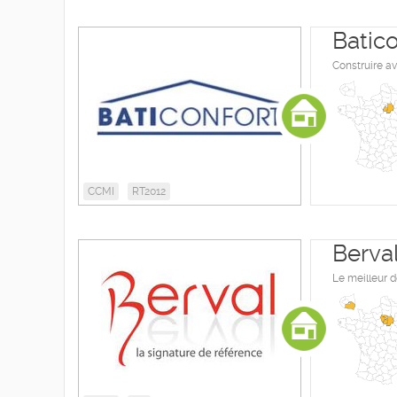
Batico
Construire a
CCMI
RT2012
Berva
Le meilleur d