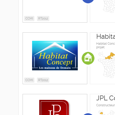
CCMI
RT2012
Habit
Habitat Conc
projet.
CCMI
RT2012
JPL C
Constructeur