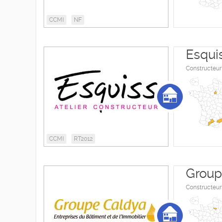
CCMI
NF
Esqui
Constructeur 
CCMI
RT2012
Group
Constructeur