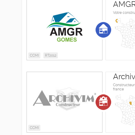
AMGR
Votre constru
CCMI
RT2012
Archi
Constructeur
france
CCMI