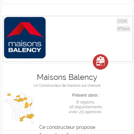
CCMI
RT2012
Maisons Balency
Un Constructeur de maisons sur-mesure
Présent dans :
8 règions,
18 départements
avec 23 agences.
Ce constructeur propose