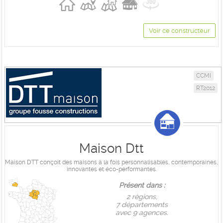
Voir ce constructeur
CCMI
RT2012
Maison Dtt
Maison DTT conçoit des maisons à la fois personnalisables, contemporaines,
innovantes et éco-performantes.
Présent dans :
2 règions,
7 départements
avec 9 agences.