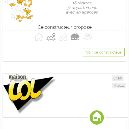
16 règions,
37 départements
avec 49 agences.
Ce constructeur propose
Voir ce constructeur
CCMI
RT2012