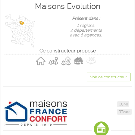
Maisons Evolution
Présent dans :
1 règions,
4 départements
avec 6 agences.
Ce constructeur propose
Voir ce constructeur
CCMI
RT2012