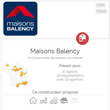
CCMI
RT2012
Maisons Balency
Un Constructeur de maisons sur-mesure
Présent dans :
8 règions,
18 départements
avec 23 agences.
Ce constructeur propose