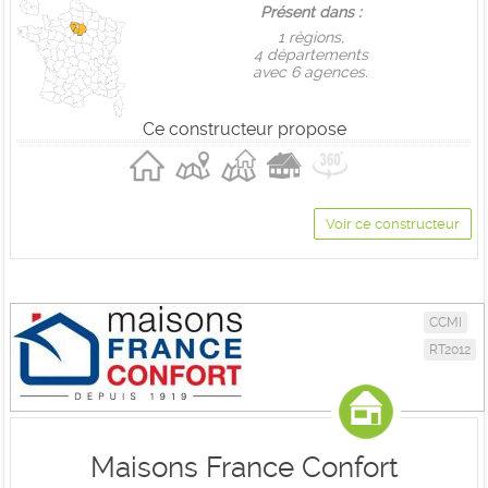
Présent dans :
1 règions,
4 départements
avec 6 agences.
Ce constructeur propose
Voir ce constructeur
CCMI
RT2012
Maisons France Confort