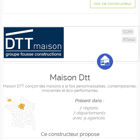
Voir ce constructeur
CCMI
RT2012
Maison Dtt
Maison DTT conçoit des maisons à la fois personnalisables, contemporaines,
innovantes et éco-performantes.
Présent dans :
2 règions,
7 départements
avec 9 agences.
Ce constructeur propose