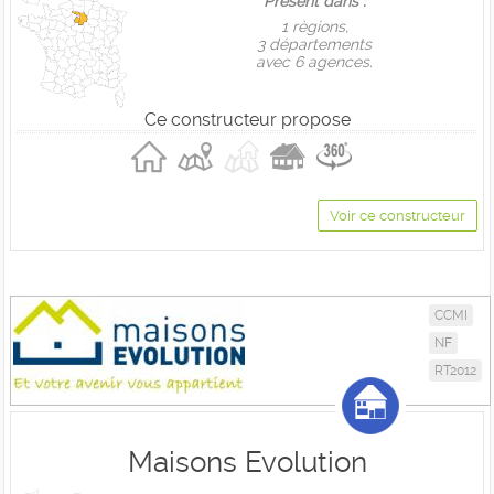
Présent dans :
1 règions,
3 départements
avec 6 agences.
Ce constructeur propose
Voir ce constructeur
CCMI
NF
RT2012
Maisons Evolution