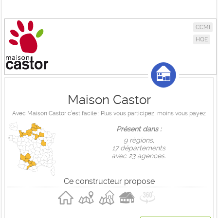
CCMI
HQE
Maison Castor
Avec Maison Castor c’est facile : Plus vous participez, moins vous payez
Présent dans :
9 règions,
17 départements
avec 23 agences.
Ce constructeur propose