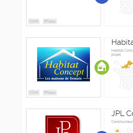
CCMI
RT2012
Habit
Habitat Conc
projet.
CCMI
RT2012
JPL C
Constructeur