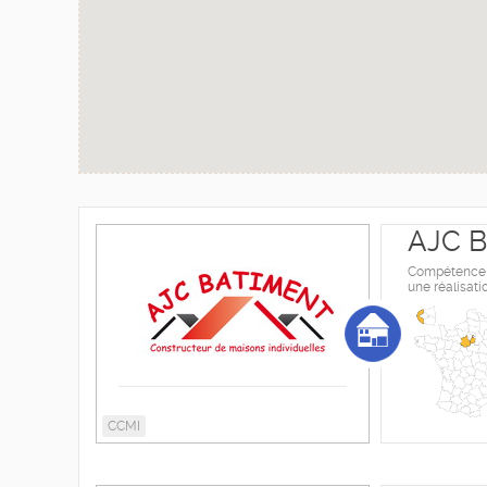
AJC B
Compétence, s
une réalisati
CCMI