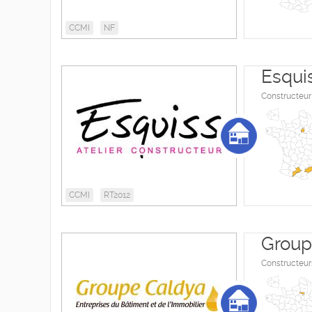
CCMI
NF
Esqui
Constructeur 
CCMI
RT2012
Group
Constructeur