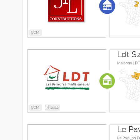
CCMI
Ldt S.
Maisons LDT 
CCMI
RT2012
Le Pav
Le Pavillon F