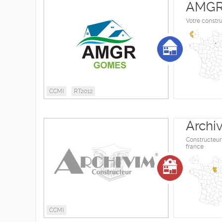
AMGR
Votre constru
CCMI
RT2012
Archi
Constructeur
france
CCMI