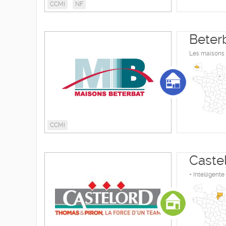
CCMI
NF
Beter
Les maisons o
CCMI
Caste
+ Intelligent